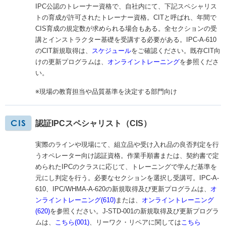
IPC公認のトレーナー資格で、自社内にて、下記スペシャリス
トの育成が許可されたトレーナー資格。CITと呼ばれ、年間で
CIS育成の規定数が求められる場合もある。全セクションの受
講とインストラクター基礎を受講する必要がある。IPC-A-610
のCIT新規取得は、
スケジュール
をご確認ください。既存CIT向
けの更新プログラムは、
オンライントレーニング
を参照くださ
い。
※現場の教育担当や品質基準を決定する部門向け
認証IPCスペシャリスト（CIS）
実際のラインや現場にて、組立品や受け入れ品の良否判定を行
うオペレーター向け認証資格。作業手順書または、契約書で定
められたIPCのクラスに応じて、トレーニングで学んだ基準を
元にし判定を行う。必要なセクションを選択し受講可。IPC-A-
610、IPC/WHMA-A-620の新規取得及び更新プログラムは、
オ
ンライントレーニング(610)
または、
オンライントレーニング
(620)
を参照ください。J-STD-001の新規取得及び更新プログラ
ムは、
こちら(001)
、リーワク・リペアに関しては
こちら