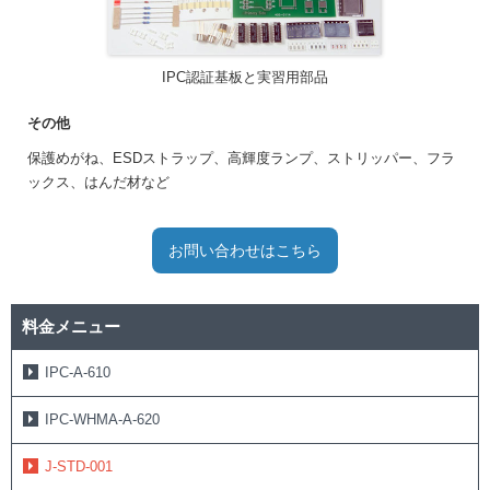
IPC認証基板と実習用部品
その他
保護めがね、ESDストラップ、高輝度ランプ、ストリッパー、フラ
ックス、はんだ材など
世界基準のはんだ付けトレーナーを育成しませんか？
本コースは、「J-STD-001：はんだ付される電気及び電子組立
お問い合わせはこちら
品に関する要求事項」のスペシャリスト(CIS)育成に必要なトレ
ーナー資格を取得するためのプログラムです。トレーニングを
全て修了することで、IPCが公認するトレーナーとして社内で
料金メニュー
CIS育成を行うことが出来ます。IPCの認定証は、海外顧客から
の準拠要求や認証取得指示があった際、国際的に有効な取得証
IPC-A-610
明として認知されています。
IPC-WHMA-A-620
J-STD-001 CIT トレーニング料金（税別）
J-STD-001
IPC会員
CITの新規取得には、
への入会がお得です。