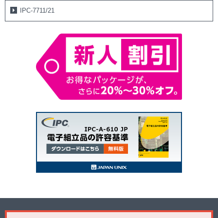
IPCポリシー変更により、CIT登録料(会員8.5万円／非会員15万円)が別
IPC-7711/21
途必要となります。
J-STD-001の標準書は、
含まれておりません。
更新は既にCITをお持ちの方が対象です。
上記料金は、為替動向などの理由により予告なく改定する場合がござ
います
こちら
J-STD-001スペースは、