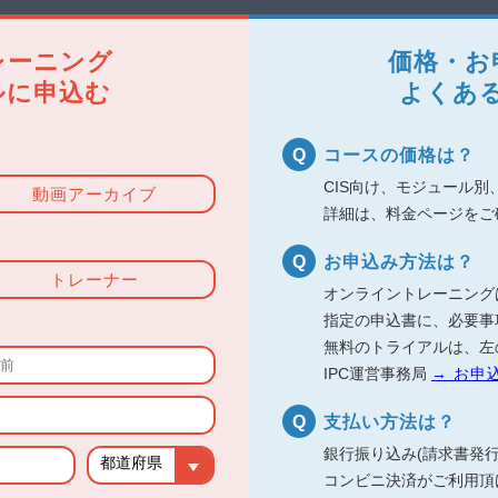
Module4
Module5
端子の接続
挿入実装技術
レーニング
価格・お
ルに申込む
よくあ
Module7
コースの価格は？
インストラク
接続部品
基本事項
CIS向け、モジュール別
動画アーカイブ
詳細は、料金ページをご
お申込み方法は？
(CIT)資格の新規取得、既存資格の更新が対象です。尚、認証取得時の6
トレーナー
オンライントレーニング
Eや610Dで取得された方も、最新バージョンでの更新が可能です。
指定の申込書に、必要事
、試験のみの選択が可能です。各費用につきましては、詳細ページをご参
無料のトライアルは、左
IPC運営事務局
→ お申
要となります。
記カリキュラムをご参照ください。
支払い方法は？
銀行振り込み(請求書発
コンビニ決済がご利用頂