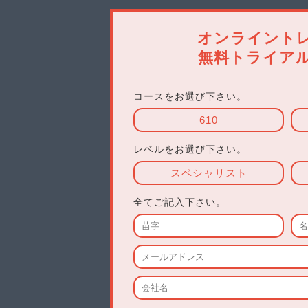
Module3
部品損傷とPCB
オンライント
無料トライア
Module6
コースをお選び下さい。
表面実装技術
610
レベルをお選び下さい。
本プログラムは、IPC認証トレーナー
スペシャリスト
認証バージョンは問いません。610
CIT更新では、トレーニング+試験
全てご記入下さい。
ださい。
→ 価格をみる
申し込みには、既存の認証番号が必
CITの新規取得をご希望の方は、下
→ CIT新規取得コースをみる