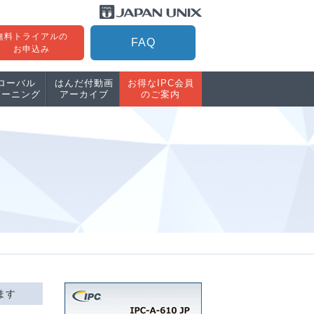
無料トライアルの
FAQ
お申込み
ローバル
はんだ付動画
お得なIPC会員
レーニング
アーカイブ
のご案内
ます