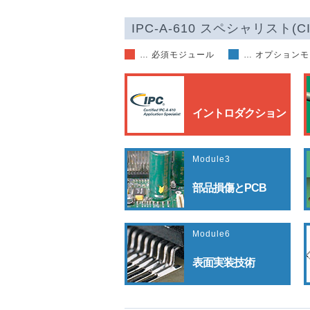
IPC-A-610 スペシャリスト(
… 必須モジュール
… オプション
イントロダクション
Module3
部品損傷とPCB
Module6
表面実装技術