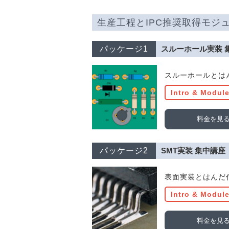
生産工程とIPC推奨取得モジ
パッケージ1
スルーホール実装 
スルーホールとは
Intro & Modul
料金を見
パッケージ2
SMT実装 集中講座
表面実装とはんだ
Intro & Modul
料金を見