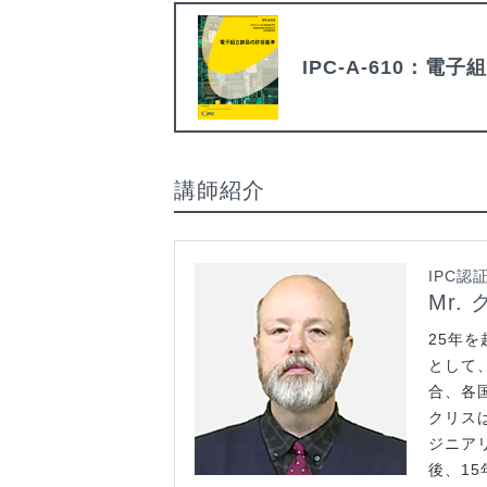
IPC-A-610：
電子組
講師紹介
IPC
Mr.
25年
として
合、各
クリス
ジニア
後、1