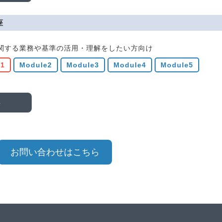
座
関する業務や基準の活用・理解をしたい方向け
e1
Module2
Module3
Module4
Module5
る
向け)プログラム
修となります。IPC-A-610の全内容に加え、インストラクター基
お問い合わせはこちら
Module1
Module2
一般事項
はんだ付け
・関連文書・取扱い