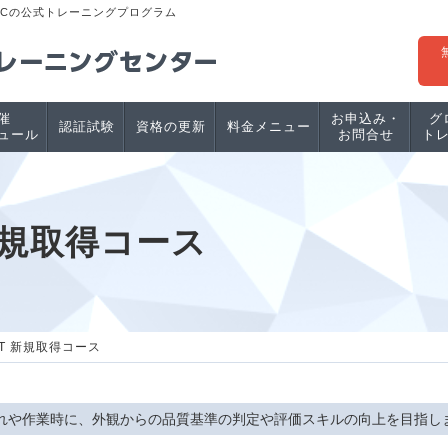
PCの公式トレーニングプログラム
催
お申込み・
グ
認証試験
資格の更新
料金メニュー
ュール
お問合せ
ト
T 新規取得コース
 CIT 新規取得コース
れや作業時に、外観からの品質基準の判定や評価スキルの向上を目指し