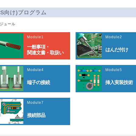
CIS向け)プログラム
モジュール
Module1
Module2
一般事項・
はんだ付け
関連文書・取扱い
Module4
Module5
端子の接続
挿入実装技術
Module7
接続部品