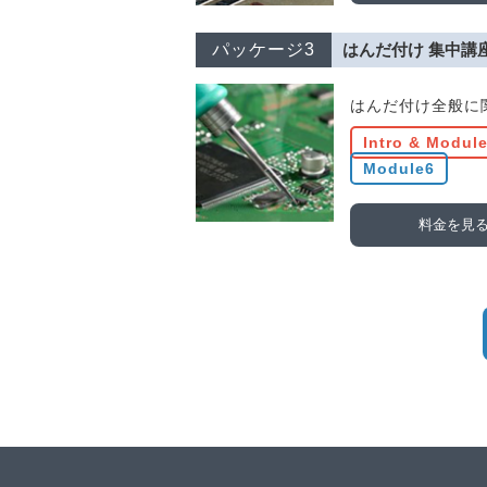
パッケージ3
はんだ付け 集中講
はんだ付け全般に
Intro & Modul
Module6
料金を見
IPC-A-610 トレーナー(CIT
CITプログラムでは、全セクションが必
があります。
イントロダクション