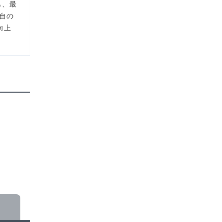
も、最
自の
向上