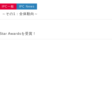
IPC一般
IPC News
向 ～その1：全体動向～
tar Awardsを受賞！