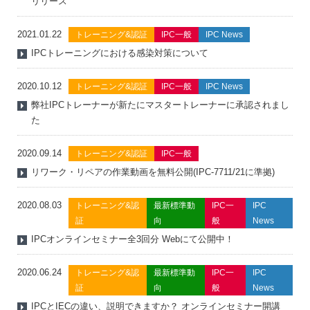
リリース
2021.01.22
トレーニング&認証
IPC一般
IPC News
IPCトレーニングにおける感染対策について
2020.10.12
トレーニング&認証
IPC一般
IPC News
弊社IPCトレーナーが新たにマスタートレーナーに承認されまし
た
2020.09.14
トレーニング&認証
IPC一般
リワーク・リペアの作業動画を無料公開(IPC-7711/21に準拠)
2020.08.03
トレーニング&認
最新標準動
IPC一
IPC
証
向
般
News
IPCオンラインセミナー全3回分 Webにて公開中！
2020.06.24
トレーニング&認
最新標準動
IPC一
IPC
証
向
般
News
IPCとIECの違い、説明できますか？ オンラインセミナー開講