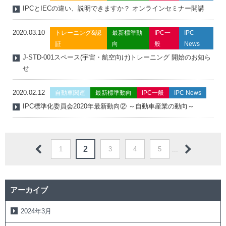
IPCとIECの違い、説明できますか？ オンラインセミナー開講
2020.03.10
トレーニング&認
最新標準動
IPC一
IPC
証
向
般
News
J-STD-001スペース(宇宙・航空向け)トレーニング 開始のお知ら
せ
2020.02.12
自動車関連
最新標準動向
IPC一般
IPC News
IPC標準化委員会2020年最新動向② ～自動車産業の動向～
2
1
3
4
5
...
アーカイブ
2024年3月