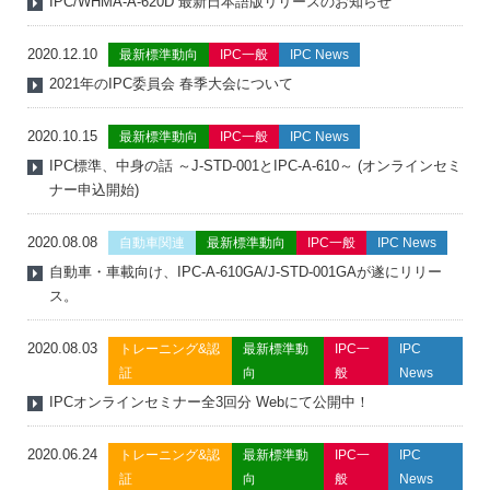
IPC/WHMA-A-620D 最新日本語版リリースのお知らせ
2020.12.10
最新標準動向
IPC一般
IPC News
2021年のIPC委員会 春季大会について
2020.10.15
最新標準動向
IPC一般
IPC News
IPC標準、中身の話 ～J-STD-001とIPC-A-610～ (オンラインセミ
ナー申込開始)
2020.08.08
自動車関連
最新標準動向
IPC一般
IPC News
自動車・車載向け、IPC-A-610GA/J-STD-001GAが遂にリリー
ス。
2020.08.03
トレーニング&認
最新標準動
IPC一
IPC
証
向
般
News
IPCオンラインセミナー全3回分 Webにて公開中！
2020.06.24
トレーニング&認
最新標準動
IPC一
IPC
証
向
般
News