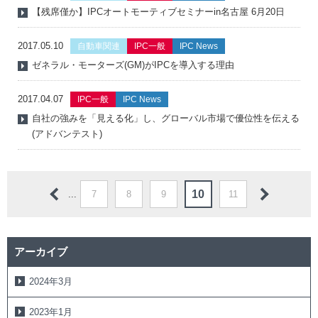
【残席僅か】IPCオートモーティブセミナーin名古屋 6月20日
2017.05.10
自動車関連
IPC一般
IPC News
ゼネラル・モーターズ(GM)がIPCを導入する理由
2017.04.07
IPC一般
IPC News
自社の強みを「見える化」し、グローバル市場で優位性を伝える
(アドバンテスト)
10
...
7
8
9
11
アーカイブ
2024年3月
2023年1月