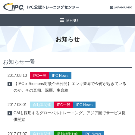
MENU
お知らせ
お知らせ一覧
2017.08.10
IPC一般
IPC News
【IPC x Siemens対談企画公開】エレキ業界で今何が起きている
のか。その真相、深層、生命線
2017.08.01
自動車関連
IPC一般
IPC News
GMも採用するグローバルトレーニング、アジア圏でサービス提
供開始
2017.07.07
自動車関連
最新標準動向
IPC News