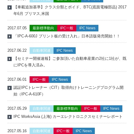
【車載追加基準】クラス分類とボイド、BTC(底面電極部品) 2017
年6月 プリマス,米国
2017.07.05
最新標準動向
IPC一般
IPC News
「IPC-A-600J プリント板の受け入れ」日本語版発売開始！！
2017.06.22
自動車関連
IPC News
【セミナー開催速報】ご参加頂いた自動車産業の2社に1社が、既
にIPCを導入済み。
2017.06.01
IPC一般
IPC News
認証IPCトレーナー（CIT）取得向けトレーニングプログラム開
始（IPC-A-610F）
2017.05.29
自動車関連
最新標準動向
IPC一般
IPC News
IPC WorksAsia (上海) カーエレクトロニクスセミナーレポート
2017.05.16
自動車関連
IPC一般
IPC News