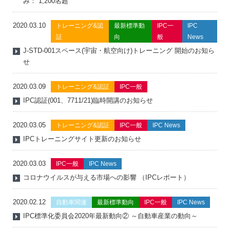
み： 1,200名超
2020.03.10
トレーニング&認
最新標準動
IPC一
IPC
証
向
般
News
J-STD-001スペース(宇宙・航空向け)トレーニング 開始のお知ら
せ
2020.03.09
トレーニング&認証
IPC一般
IPC認証(001、7711/21)臨時開講のお知らせ
2020.03.05
トレーニング&認証
IPC一般
IPC News
IPCトレーニングサイト更新のお知らせ
2020.03.03
IPC一般
IPC News
コロナウイルスが与える市場への影響 （IPCレポート）
2020.02.12
自動車関連
最新標準動向
IPC一般
IPC News
IPC標準化委員会2020年最新動向② ～自動車産業の動向～